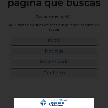
página que buscas
Código de error: 404.
Aquí tienes algunos enlaces que pueden servirte de
ayuda:
Inicio
Noticias
Área privada
Contacto