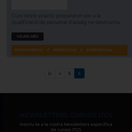
Curs teòric-pràctic preparatori per a la
qualificació de personal d'assaig no destructiu
VEURE MÉS
#MONOGRÀFIC
//
#INSPECCIÓ
//
#PRESENCIAL
|«
«
5
6
NEWSLETTERS CURSOS ITCS
Inscriu-te a la nostra Newsletters específica
de cursos ITCS