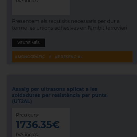
IVA inclòs
Presentem els requisits necessaris per dur a
terme les unions adhesives en l'àmbit ferroviari
VEURE MÉS
#MONOGRÀFIC
//
#PRESENCIAL
Assaig per ultrasons aplicat a les
soldadures per resistència per punts
(UT2AL)
Preu curs:
1736.35€
IVA inclòs