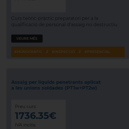
Curs teòric-pràctic preparatori per a la
qualificació de personal d'assaig no destructiu
VEURE MÉS
#MONOGRÀFIC
//
#INSPECCIÓ
//
#PRESENCIAL
Assaig per líquids penetrants aplicat
a les unions soldades (PT1w+PT2w)
Preu curs:
1736.35€
IVA inclòs