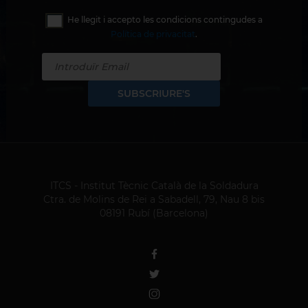
He llegit i accepto les condicions contingudes a
Política de privacitat
.
SUBSCRIURE'S
ITCS - Institut Tècnic Català de la Soldadura
Ctra. de Molins de Rei a Sabadell, 79, Nau 8 bis
08191 Rubí (Barcelona)