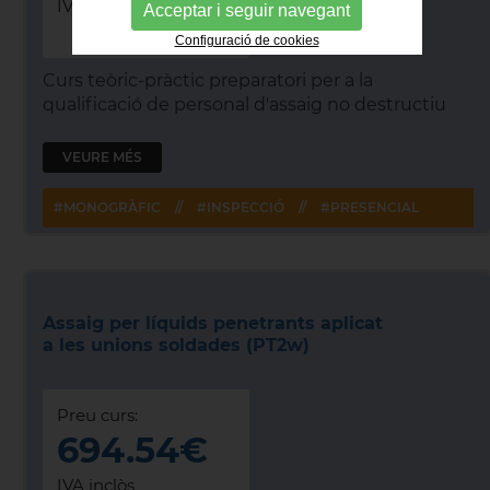
IVA inclòs
Acceptar i seguir navegant
Configuració de cookies
Curs teòric-pràctic preparatori per a la
qualificació de personal d'assaig no destructiu
VEURE MÉS
#MONOGRÀFIC
//
#INSPECCIÓ
//
#PRESENCIAL
Assaig per líquids penetrants aplicat
a les unions soldades (PT2w)
Preu curs:
694.54€
IVA inclòs