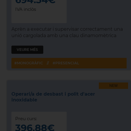
IVA inclòs
Aprèn a executar i supervisar correctament una
unió cargolada amb una clau dinamomètrica
VEURE MÉS
#MONOGRÀFIC
//
#PRESENCIAL
NEW
Operari/a de desbast i polit d'acer
inoxidable
Preu curs:
396.88€