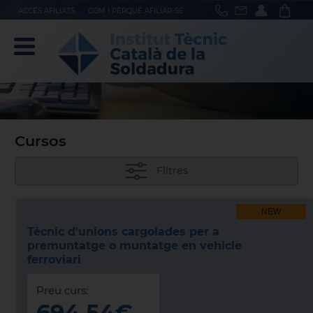
ACCÉS AFILIATS
COM I PERQUÈ AFILIAR-SE
Cursos
Filtres
NEW
Tècnic d'unions cargolades per a
premuntatge o muntatge en vehicle
ferroviari
Preu curs:
694.54€