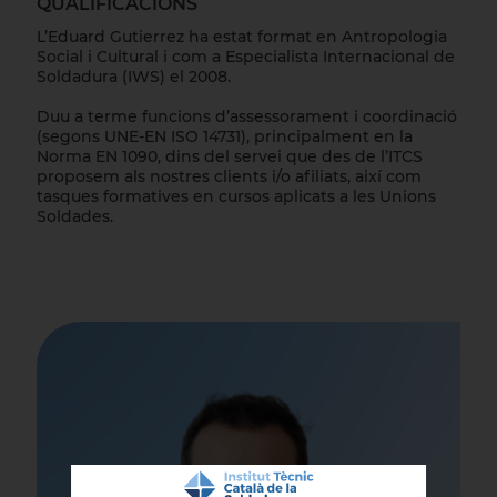
QUALIFICACIONS
L’Eduard Gutierrez ha estat format en Antropologia
Social i Cultural i com a Especialista Internacional de
Soldadura (IWS) el 2008.
Duu a terme funcions d’assessorament i coordinació
(segons UNE-EN ISO 14731), principalment en la
Norma EN 1090, dins del servei que des de l’ITCS
proposem als nostres clients i/o afiliats, així com
tasques formatives en cursos aplicats a les Unions
Soldades.