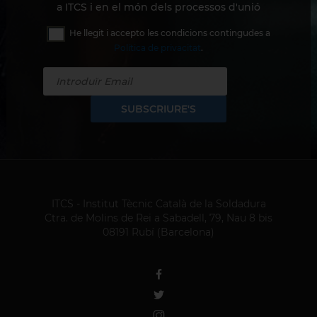
a ITCS i en el món dels processos d'unió
He llegit i accepto les condicions contingudes a
Política de privacitat
.
SUBSCRIURE'S
ITCS - Institut Tècnic Català de la Soldadura
Ctra. de Molins de Rei a Sabadell, 79, Nau 8 bis
08191 Rubí (Barcelona)