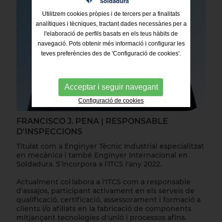
Utilitzem cookies pròpies i de tercers per a finalitats
analítiques i tècniques, tractant dades necessàries per a
l'elaboració de perfils basats en els teus hàbits de
navegació. Pots obtenir més informació i configurar les
teves preferències des de 'Configuració de cookies'.
Acceptar i seguir navegant
Configuració de cookies
FRANCISCO J. PENA | RESPONSABLE
D'INSPECCIONS
Titulat com a Enginyer Tècnic Industrial especialitzat
en mecànica i també Enginyer Internacional en
Soldadura. S'incorpora a l'ITCS l'any 2022.
Actualment col·labora a l'ITCS com a responsable
d'assajos, participant activament en els serveis de
qualificació, certificació, assessorament i formació a
clients i/o afiliats en la fabricació de components
mitjançant tecnologies d'unió i processos afins.