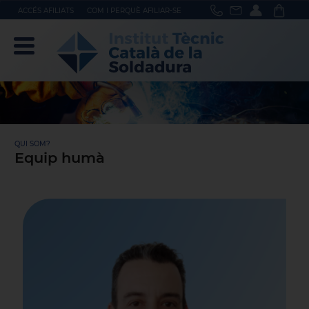
ACCÉS AFILIATS
COM I PERQUÈ AFILIAR-SE
QUI SOM?
Equip humà