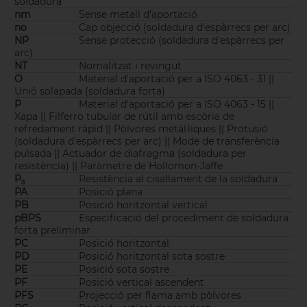
soldadura
nm
Sense metall d'aportació
no
Cap objecció (soldadura d'espàrrecs per arc)
NP
Sense protecció (soldadura d'espàrrecs per
arc)
NT
Nomalitzat i revingut
O
Material d'aportació per a ISO 4063 - 31 ||
Unió solapada (soldadura forta)
P
Material d'aportació per a ISO 4063 - 15 ||
Xapa || Filferro tubular de rútil amb escòria de
refredament ràpid || Pòlvores metàl·liques || Protusió
(soldadura d'espàrrecs per arc) || Mode de transferència
pulsada || Actuador de diafragma (soldadura per
resistència) || Paràmetre de Hollomon-Jaffe
P
Resistència al cisallament de la soldadura
s
PA
Posició plana
PB
Posició horitzontal vertical
pBPS
Especificació del procediment de soldadura
forta preliminar
PC
Posició horitzontal
PD
Posició horitzontal sota sostre
PE
Posició sota sostre
PF
Posició vertical ascendent
PFS
Projecció per flama amb pòlvores