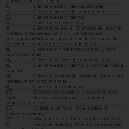
(soldadura per resistència)
D
Diàmetre exterior del tub principal
1
D
Diàmetre exterior de la ramificació
2
D
Diàmetre exterior del tub
e
D
Diàmetre interior del tub
i
d
Diàmetre del porus || Diàmetre de l'espàrrec
(soldadura d'espàrrecs per arc) || Diàmetre de la
soldadura (soldadura per protuberància) || Diàmetre del
mandril o del corró interior (assaig de plegat)
d
Distància mínima entre dos tubs (unions
1
tub / placa tubular)
d
Diàmetre de l'àrea que envolta els porus
A
d
Diàmetre exterior del tub (unions tub / placa
a
tubular)
d
Diàmetre nominal de la base de la soldadura
b
(soldadura per protuberància)
d
Diàmetre de la soldadura
w
DE
Eficiència de deposició (projecció tèrmica)
DGS
Projecció per detonació (detonació
projectada per canó)
DS
Soldadura per fusió i forja (soldadura
d'espàrrecs per arc)
DT
Assaig destructiu (metal·logràfic o mecànic)
E
Elèctrode revestit || Material d'aportació per