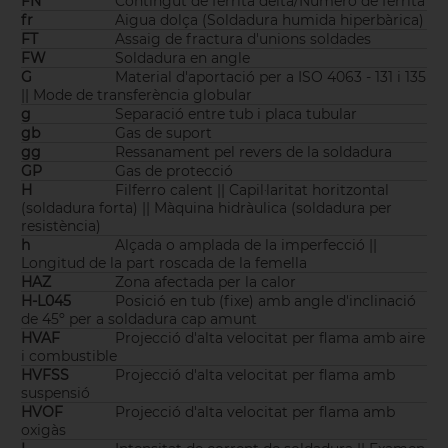
FN
Contingut de ferrita delta/Número de ferrita
fr
Aigua dolça (Soldadura humida hiperbàrica)
FT
Assaig de fractura d'unions soldades
FW
Soldadura en angle
G
Material d'aportació per a ISO 4063 - 131 i 135
|| Mode de transferència globular
g
Separació entre tub i placa tubular
gb
Gas de suport
gg
Ressanament pel revers de la soldadura
GP
Gas de protecció
H
Filferro calent || Capil·laritat horitzontal
(soldadura forta) || Màquina hidràulica (soldadura per
resistència)
h
Alçada o amplada de la imperfecció ||
Longitud de la part roscada de la femella
HAZ
Zona afectada per la calor
H-L045
Posició en tub (fixe) amb angle d'inclinació
de 45º per a soldadura cap amunt
HVAF
Projecció d'alta velocitat per flama amb aire
i combustible
HVFSS
Projecció d'alta velocitat per flama amb
suspensió
HVOF
Projecció d'alta velocitat per flama amb
oxigàs