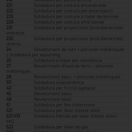
221
Soldadura per costura encavalcada
222
Soldadura per costura per estampació
225
Soldadura per costura a topar de làmines
226
Soldadura per costura amb banda
231
Soldadura per projeccions (protuberàncies)
indirecta
232
Soldadura per projeccions (protuberàncies)
directa
24
Revestiment de rútil + pòlvores metàl·liques
|| Soldadura per espurneig
25
Soldadura a topar per resistència
27
Revestiment d'òxid de ferro + pòlvores
metàl·liques
28
Revestiment bàsic + pòlvores metàl·liques
311
Soldadura oxiacetilènica
43
Soldadura per fricció-agitació
45
Revestiment bàsic
48
Revestiment bàsic
51
Soldadura per feix d'electrons
521
Soldadura per làser d'estat sòlid
521+131
Soldadura híbrida per làser d'estat sòlid i
MIG
522
Soldadura per làser de gas