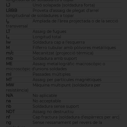
LJ
Unió solapada (soldadura forta)
LRBB
Proveta d'assaig de plegat d'arrel
longitudinal de soldadures a topar
l
Amplada de l'àrea projectada o de la secció
p
transversal
LT
Assaig de fugues
L
Longitud total
t
lw
Soldadura cap a l'esquerra
M
Filferro tubular amb pòlvores metàl·liques
m/c
Mecanitzat (projecció tèrmica)
mb
Soldadura amb suport
ME
Assaig metal·logràfic macroscòpic o
microscòpic d'unions soldades
ml
Passades múltiples
MT
Assaig per partícules magnètiques
MW
Màquina multipunt (soldadura per
resistència)
N/A
No aplicable
na
No acceptable
nb
Soldadura sense suport
NDT
Assaig no destructiu
nf
Cap fractura (soldadura d'espàrrecs per arc)
ng
Sense ressanament pel revers de la