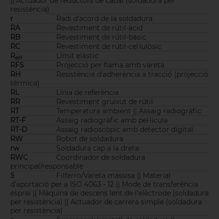
|| Actuador de reductors de cabal (soldadura per
resistència)
r
Radi d'acord de la soldadura
RA
Revestiment de rútil-àcid
RB
Revestiment de rútil-bàsic
RC
Revestiment de rútil-cel·lulòsic
R
Límit elàstic
eH
RFS
Projecció per flama amb vareta
RH
Resistència d'adherència a tracció (projecció
tèrmica)
RL
Línia de referència
RR
Revestiment gruixut de rútil
RT
Temperatura ambient || Assaig radiogràfic
RT-F
Assaig radiogràfic amb pel·lícula
RT-D
Assaig radioscòpic amb detector digital
RW
Robot de soldadura
rw
Soldadura cap a la dreta
RWC
Coordinador de soldadura
principal/responsable
S
Filferro/Vareta massisa || Material
d'aportació per a ISO 4063 - 12 || Mode de transferència
esprai || Màquina de descens lent de l'elèctrode (soldadura
per resistència) || Actuador de carrera simple (soldadura
per resistència)