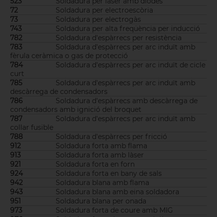
523
Soldadura per làser amb díodes
72
Soldadura per electroescòria
73
Soldadura per electrogàs
743
Soldadura per alta freqüència per inducció
782
Soldadura d'espàrrecs per resistència
783
Soldadura d'espàrrecs per arc induït amb
fèrula ceràmica o gas de protecció
784
Soldadura d'espàrrecs per arc induït de cicle
curt
785
Soldadura d'espàrrecs per arc induït amb
descàrrega de condensadors
786
Soldadura d'espàrrecs amb descàrrega de
condensadors amb ignició del broquet
787
Soldadura d'espàrrecs per arc induït amb
collar fusible
788
Soldadura d'espàrrecs per fricció
912
Soldadura forta amb flama
913
Soldadura forta amb làser
921
Soldadura forta en forn
924
Soldadura forta en bany de sals
942
Soldadura blana amb flama
943
Soldadura blana amb eina soldadora
951
Soldadura blana per onada
973
Soldadura forta de coure amb MIG