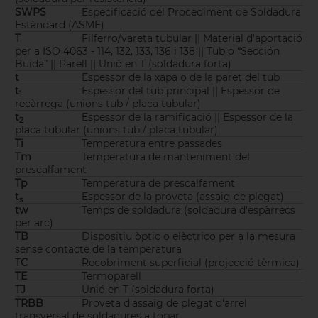
SWPS
Especificació del Procediment de Soldadura
Estàndard (ASME)
T
Filferro/vareta tubular || Material d'aportació
per a ISO 4063 - 114, 132, 133, 136 i 138 || Tub o “Sección
Buida” || Parell || Unió en T (soldadura forta)
t
Espessor de la xapa o de la paret del tub
t
Espessor del tub principal || Espessor de
1
recàrrega (unions tub / placa tubular)
t
Espessor de la ramificació || Espessor de la
2
placa tubular (unions tub / placa tubular)
Ti
Temperatura entre passades
Tm
Temperatura de manteniment del
prescalfament
Tp
Temperatura de prescalfament
t
Espessor de la proveta (assaig de plegat)
s
tw
Temps de soldadura (soldadura d'espàrrecs
per arc)
TB
Dispositiu òptic o elèctrico per a la mesura
sense contacte de la temperatura
TC
Recobriment superficial (projecció tèrmica)
TE
Termoparell
TJ
Unió en T (soldadura forta)
TRBB
Proveta d'assaig de plegat d'arrel
transversal de soldadures a topar