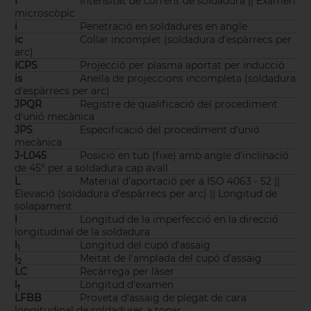
I
Intensitat de corrent de soldadura || Examen
microscòpic
i
Penetració en soldadures en angle
ic
Collar incomplet (soldadura d'espàrrecs per
arc)
ICPS
Projecció per plasma aportat per inducció
is
Anella de projeccions incompleta (soldadura
d'espàrrecs per arc)
JPQR
Registre de qualificació del procediment
d'unió mecànica
JPS
Especificació del procediment d'unió
mecànica
J-L045
Posició en tub (fixe) amb angle d'inclinació
de 45º per a soldadura cap avall
L
Material d'aportació per a ISO 4063 - 52 ||
Elevació (soldadura d'espàrrecs per arc) || Longitud de
solapament
l
Longitud de la imperfecció en la direcció
longitudinal de la soldadura
l
Longitud del cupó d'assaig
1
l
Meitat de l'amplada del cupó d'assaig
2
LC
Recàrrega per làser
l
Longitud d'examen
f
LFBB
Proveta d'assaig de plegat de cara
longitudinal de soldadures a topar