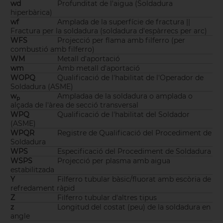
wd
Profunditat de l'aigua (Soldadura
hiperbàrica)
wf
Amplada de la superfície de fractura ||
Fractura per la soldadura (soldadura d'espàrrecs per arc)
WFS
Projecció per flama amb filferro (per
combustió amb filferro)
WM
Metall d'aportació
wm
Amb metall d'aportació
WOPQ
Qualificació de l'habilitat de l'Operador de
Soldadura (ASME)
w
Ampladaa de la soldadura o amplada o
p
alçada de l'àrea de secció transversal
WPQ
Qualificació de l'habilitat del Soldador
(ASME)
WPQR
Registre de Qualificació del Procediment de
Soldadura
WPS
Especificació del Procediment de Soldadura
WSPS
Projecció per plasma amb aigua
estabilitzada
Y
Filferro tubular bàsic/fluorat amb escòria de
refredament ràpid
Z
Filferro tubular d'altres tipus
z
Longitud del costat (peu) de la soldadura en
angle