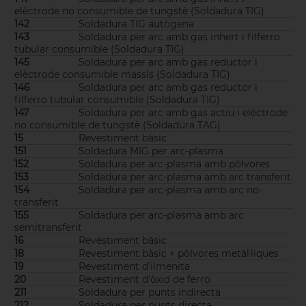
elèctrode no consumible de tungstè (Soldadura TIG)
142
Soldadura TIG autògena
143
Soldadura per arc amb gas inhert i filferro
tubular consumible (Soldadura TIG)
145
Soldadura per arc amb gas reductor i
elèctrode consumible massís (Soldadura TIG)
146
Soldadura per arc amb gas reductor i
filferro tubular consumible (Soldadura TIG)
147
Soldadura per arc amb gas actiu i elèctrode
no consumible de tungstè (Soldadura TAG)
15
Revestiment bàsic
151
Soldadura MIG per arc-plasma
152
Soldadura per arc-plasma amb pòlvores
153
Soldadura per arc-plasma amb arc transferit
154
Soldadura per arc-plasma amb arc no-
transferit
155
Soldadura per arc-plasma amb arc
semitransferit
16
Revestiment bàsic
18
Revestiment bàsic + pòlvores metàl·liques
19
Revestiment d'ilmenita
20
Revestiment d'òxid de ferro
211
Soldadura per punts indirecta
212
Soldadura per punts directa