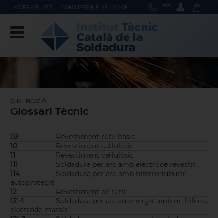
ACCÉS AFILIATS
COM I PERQUÈ AFILIAR-SE
QUALIFICACIÓ
Glossari Tècnic
03
Revestiment rútil-bàsic
10
Revestiment cel·lulòsic
11
Revestiment cel·lulòsic
111
Soldadura per arc amb elèctrode revestit
114
Soldadura per arc amb filferro tubular
autoprotegit
12
Revestiment de rútil
121-1
Soldadura per arc submergit amb un filferro
elèctrode massís