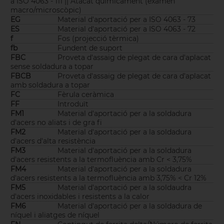
a ISO 4063 - 111 || Atacat químicament (examen
macro/microscòpic)
EG
Material d'aportació per a ISO 4063 - 73
ES
Material d'aportació per a ISO 4063 - 72
f
Fos (projecció tèrmica)
fb
Fundent de suport
FBC
Proveta d'assaig de plegat de cara d'aplacat
sense soldadura a topar
FBCB
Proveta d'assaig de plegat de cara d'aplacat
amb soldadura a topar
FC
Fèrula ceràmica
FF
Introduït
FM1
Material d'aportació per a la soldadura
d'acers no aliats i de gra fi
FM2
Material d'aportació per a la soldadura
d'acers d'alta resistència
FM3
Material d'aportació per a la soldadura
d'acers resistents a la termofluència amb Cr < 3,75%
FM4
Material d'aportació per a la soldadura
d'acers resistents a la termofluència amb 3,75% < Cr 12%
FM5
Material d'aportació per a la soldaudra
d'acers inoxidables i resistents a la calor
FM6
Material d'aportació per a la soldadura de
níquel i aliatges de níquel