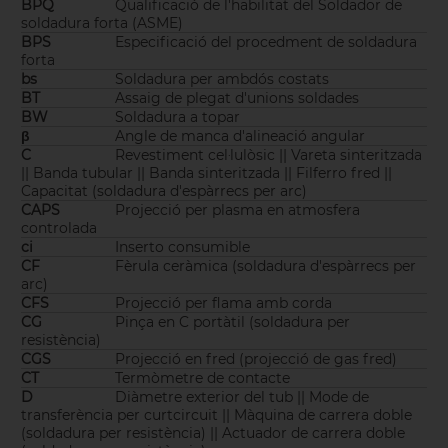
BPQ
Qualificació de l'habilitat del Soldador de
soldadura forta (ASME)
BPS
Especificació del procedment de soldadura
forta
bs
Soldadura per ambdós costats
BT
Assaig de plegat d'unions soldades
BW
Soldadura a topar
β
Angle de manca d'alineació angular
C
Revestiment cel·lulòsic || Vareta sinteritzada
|| Banda tubular || Banda sinteritzada || Filferro fred ||
Capacitat (soldadura d'espàrrecs per arc)
CAPS
Projecció per plasma en atmosfera
controlada
ci
Inserto consumible
CF
Fèrula ceràmica (soldadura d'espàrrecs per
arc)
CFS
Projecció per flama amb corda
CG
Pinça en C portàtil (soldadura per
resistència)
CGS
Projecció en fred (projecció de gas fred)
CT
Termòmetre de contacte
D
Diàmetre exterior del tub || Mode de
transferència per curtcircuit || Màquina de carrera doble
(soldadura per resistència) || Actuador de carrera doble