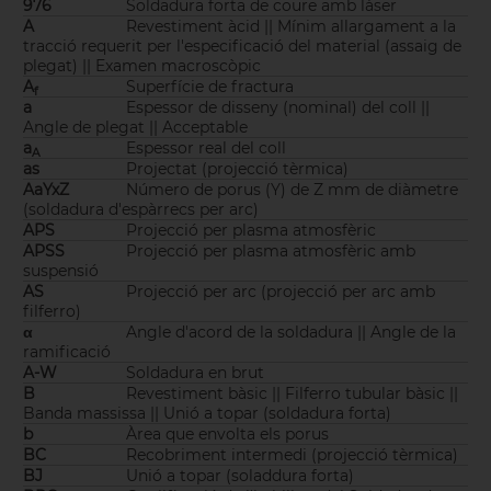
976
Soldadura forta de coure amb làser
A
Revestiment àcid || Mínim allargament a la
tracció requerit per l'especificació del material (assaig de
plegat) || Examen macroscòpic
A
Superfície de fractura
f
a
Espessor de disseny (nominal) del coll ||
Angle de plegat || Acceptable
a
Espessor real del coll
A
as
Projectat (projecció tèrmica)
AaYxZ
Número de porus (Y) de Z mm de diàmetre
(soldadura d'espàrrecs per arc)
APS
Projecció per plasma atmosfèric
APSS
Projecció per plasma atmosfèric amb
suspensió
AS
Projecció per arc (projecció per arc amb
filferro)
α
Angle d'acord de la soldadura || Angle de la
ramificació
A-W
Soldadura en brut
B
Revestiment bàsic || Filferro tubular bàsic ||
Banda massissa || Unió a topar (soldadura forta)
b
Àrea que envolta els porus
BC
Recobriment intermedi (projecció tèrmica)
BJ
Unió a topar (soladdura forta)