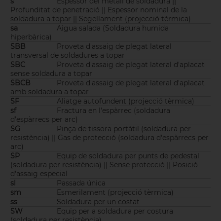
s
Espessor del metall de soldadura ||
Profunditat de penetració || Espessor nominal de la
soldadura a topar || Segellament (projecció tèrmica)
sa
Aigua salada (Soldadura humida
hiperbàrica)
SBB
Proveta d'assaig de plegat lateral
transversal de soldadures a topar
SBC
Proveta d'assaig de plegat lateral d'aplacat
sense soldadura a topar
SBCB
Proveta d'assaig de plegat lateral d'aplacat
amb soldadura a topar
SF
Aliatge autofundent (projecció tèrmica)
sf
Fractura en l'espàrrec (soldadura
d'espàrrecs per arc)
SG
Pinça de tissora portàtil (soldadura per
resistència) || Gas de protecció (soldadura d'espàrrecs per
arc)
SP
Equip de soldadura per punts de pedestal
(soldadura per resistència) || Sense protecció || Posició
d'assaig especial
sl
Passada única
sm
Esmerilament (projecció tèrmica)
ss
Soldadura per un costat
SW
Equip per a soldadura per costura
(soldadura per resistència)