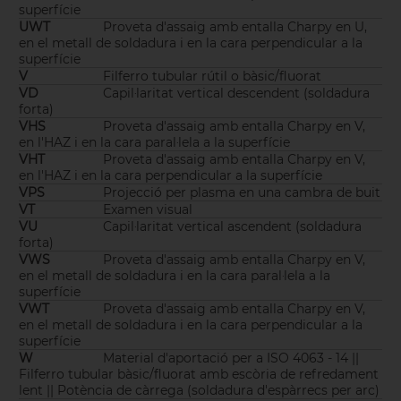
superfície
UWT
Proveta d'assaig amb entalla Charpy en U,
en el metall de soldadura i en la cara perpendicular a la
superfície
V
Filferro tubular rútil o bàsic/fluorat
VD
Capil·laritat vertical descendent (soldadura
forta)
VHS
Proveta d'assaig amb entalla Charpy en V,
en l'HAZ i en la cara paral·lela a la superfície
VHT
Proveta d'assaig amb entalla Charpy en V,
en l'HAZ i en la cara perpendicular a la superfície
VPS
Projecció per plasma en una cambra de buit
VT
Examen visual
VU
Capil·laritat vertical ascendent (soldadura
forta)
VWS
Proveta d'assaig amb entalla Charpy en V,
en el metall de soldadura i en la cara paral·lela a la
superfície
VWT
Proveta d'assaig amb entalla Charpy en V,
en el metall de soldadura i en la cara perpendicular a la
superfície
W
Material d'aportació per a ISO 4063 - 14 ||
Filferro tubular bàsic/fluorat amb escòria de refredament
lent || Potència de càrrega (soldadura d'espàrrecs per arc)