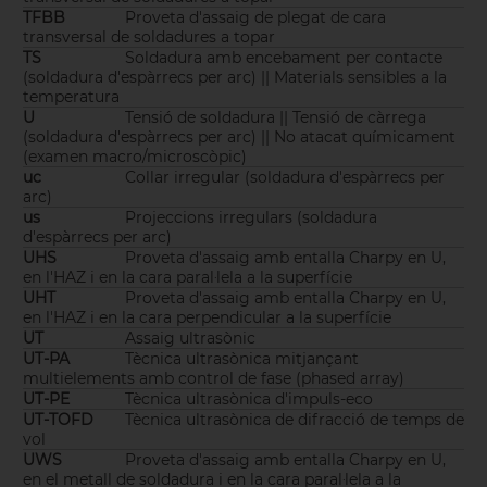
TFBB
Proveta d'assaig de plegat de cara
transversal de soldadures a topar
TS
Soldadura amb encebament per contacte
(soldadura d'espàrrecs per arc) || Materials sensibles a la
temperatura
U
Tensió de soldadura || Tensió de càrrega
(soldadura d'espàrrecs per arc) || No atacat químicament
(examen macro/microscòpic)
uc
Collar irregular (soldadura d'espàrrecs per
arc)
us
Projeccions irregulars (soldadura
d'espàrrecs per arc)
UHS
Proveta d'assaig amb entalla Charpy en U,
en l'HAZ i en la cara paral·lela a la superfície
UHT
Proveta d'assaig amb entalla Charpy en U,
en l'HAZ i en la cara perpendicular a la superfície
UT
Assaig ultrasònic
UT-PA
Tècnica ultrasònica mitjançant
multielements amb control de fase (phased array)
UT-PE
Tècnica ultrasònica d'impuls-eco
UT-TOFD
Tècnica ultrasònica de difracció de temps de
vol
UWS
Proveta d'assaig amb entalla Charpy en U,
en el metall de soldadura i en la cara paral·lela a la