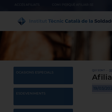
ACCÉS AFILIATS
COM I PERQUÈ AFILIAR-SE
QUI SOM? - -
9
OCASIONS ESPECIALS
Afilia
19/03/20
ESDEVENIMENTS