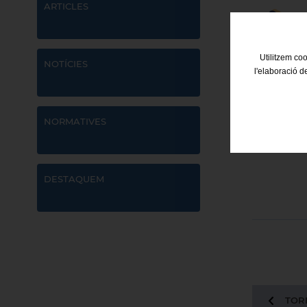
ARTICLES
Utilitzem coo
NOTÍCIES
l'elaboració d
NORMATIVES
DESTAQUEM
TORN