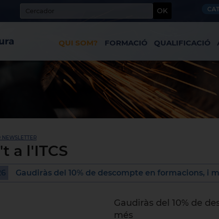
CA
OK
QUI SOM?
FORMACIÓ
QUALIFICACIÓ
9 NEWSLETTER
't a l'ITCS
26
Gaudiràs del 10% de descompte en formacions, i m
Gaudiràs del 10% de des
més