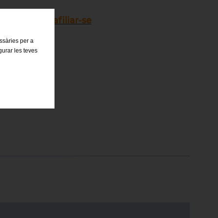
m i per què afiliar-se
essàries per a
gurar les teves