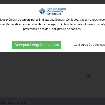
Consulta'ls tots aquí:
Co
kies pròpies i de tercers per a finalitats analítiques i tècniques, tractant dades nec
e perfils basats en els teus hàbits de navegació. Pots obtenir més informació i confi
preferències des de 'Configuració de cookies'.
Acceptar i seguir navegant
Configuració de cookies
AR AL LLISTAT