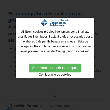
Els monogràfics els realitzem en
grups reduïts, a partir de dos alumnes.
Això ens permet oferir una atenció
Utilitzem cookies pròpies i de tercers per a finalitats
pròxima i pràcticament individualitzada
analítiques i tècniques, tractant dades necessàries per a
als assistents.
l'elaboració de perfils basats en els teus hàbits de
navegació. Pots obtenir més informació i configurar les
El preu inclou el
21% d’IVA.
teves preferències des de 'Configuració de cookies'.
Descarrega el document adjunt per
complimentar
la fitxa d'inscripció
, o inscriu-te
directament fent clic
aquí
.
Accedeix a la teva àrea privada d'afiliat/da per
Acceptar i seguir navegant
gaudir del
10% de descompte
(tant en productes
com en cursos).
Configuració de cookies
Acción formativa | IEN15085_140624