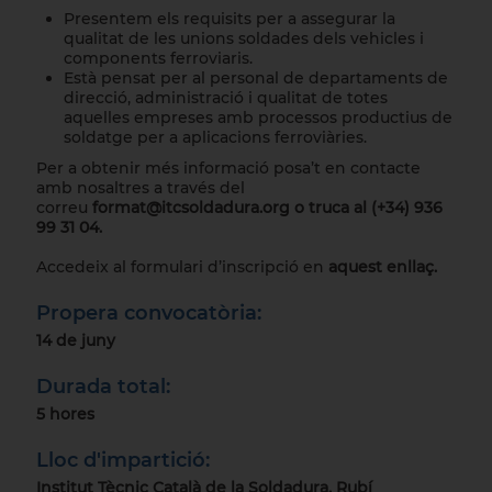
Presentem els requisits per a assegurar la
qualitat de les unions soldades dels vehicles i
components ferroviaris.
Està pensat per al personal de departaments de
direcció, administració i qualitat de totes
aquelles empreses amb processos productius de
soldatge per a aplicacions ferroviàries.
Per a obtenir més informació posa’t en contacte
amb nosaltres a través del
correu
format@itcsoldadura.org
o truca al (+34) 936
99 31 04.
Accedeix al formulari d’inscripció en
aquest enllaç.
Propera convocatòria:
14 de juny
Durada total:
5 hores
Lloc d'impartició:
Institut Tècnic Català de la Soldadura, Rubí