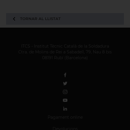
TORNAR AL LLISTAT
ITCS - Institut Tècnic Català de la Soldadura
Ctra. de Molins de Rei a Sabadell, 79, Nau 8 bis
08191 Rubí (Barcelona)
Pagament online
Devolucions