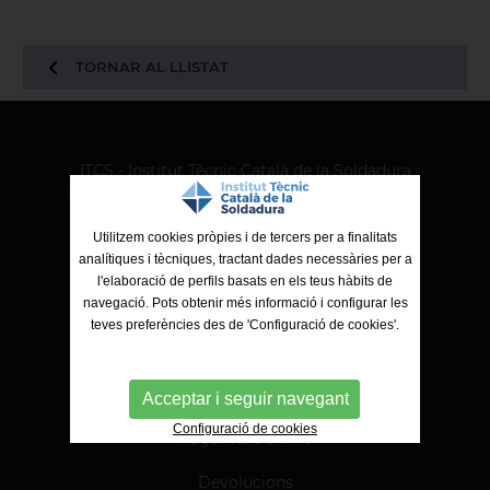
TORNAR AL LLISTAT
ITCS - Institut Tècnic Català de la Soldadura
Ctra. de Molins de Rei a Sabadell, 79, Nau 8 bis
08191 Rubí (Barcelona)
Utilitzem cookies pròpies i de tercers per a finalitats
analítiques i tècniques, tractant dades necessàries per a
l'elaboració de perfils basats en els teus hàbits de
navegació. Pots obtenir més informació i configurar les
teves preferències des de 'Configuració de cookies'.
Acceptar i seguir navegant
Configuració de cookies
Pagament online
Devolucions