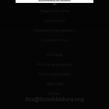
Pagament online
Devolucions
Condicions de transport
Condicions d'ús
Avís legal
Política de privacitat
Política de cookies
Mapa web
E-mail:
itcs@itcsoldadura.org