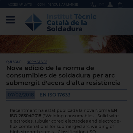
ACCÉS AFILIATS
COM I PERQUÈ AFILIAR-SE
QUI SOM? - -
NORMATIVES
Nova edició de la norma de
consumibles de soldadura per arc
submergit d'acers d'alta resistència
07/02/2018
EN ISO 17633
Recentment ha estat publicada la nova Norma
EN
ISO 26304:2018
("Welding consumables - Solid wire
electrodes, tubular cored electrodes and electrode-
flux combinations for submerged arc welding of
high strength steels - Classification (ISO