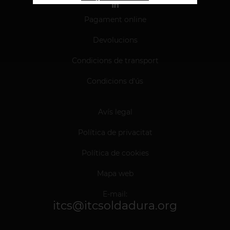
Pagament online
Devolucions
Condicions de transport
Condicions d'ús
Avís legal
Política de privacitat
Política de cookies
Mapa web
E-mail:
itcs@itcsoldadura.org