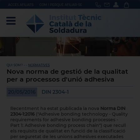
ACCÉS AFILIATS
COM I PERQUÈ AFILIAR-SE
QUI SOM? - -
NORMATIVES
Nova norma de gestió de la qualitat
per a processos d'unió adhesiva
20/05/2016
DIN 2304-1
Recentment ha estat publicada la nova
Norma DIN
2304-1:2016
("Adhesive bonding technology - Quality
requirements for adhesive bonding processes -
Part 1: Adhesive bonding process chain") que recull
els requisits de qualitat en funció de la classificació
per seguretat de les unions adhesives executades