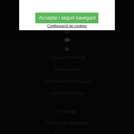
Acceptar i seguir navegant
Configuració de cookies
Pagament online
Devolucions
Condicions de transport
Condicions d'ús
Avís legal
Política de privacitat