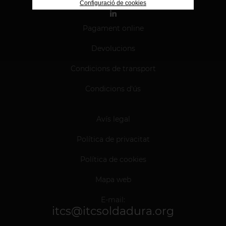
Configuració de cookies
Pagament online
Devolucions
Condicions de transport
Condicions d'ús
Avís legal
Política de privacitat
Política de cookies
Mapa web
E-mail:
itcs@itcsoldadura.org