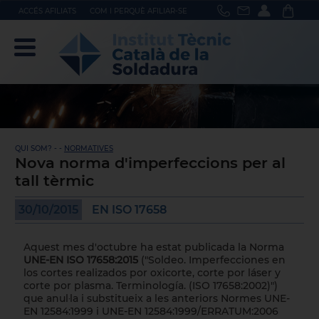
ACCÉS AFILIATS
COM I PERQUÈ AFILIAR-SE
QUI SOM? - -
NORMATIVES
Nova norma d'imperfeccions per al
tall tèrmic
30/10/2015
EN ISO 17658
Aquest mes d'octubre ha estat publicada la Norma
UNE-EN ISO 17658:2015
("Soldeo. Imperfecciones en
los cortes realizados por oxicorte, corte por láser y
corte por plasma. Terminología. (ISO 17658:2002)")
que anul·la i substitueix a les anteriors Normes UNE-
EN 12584:1999 i UNE-EN 12584:1999/ERRATUM:2006