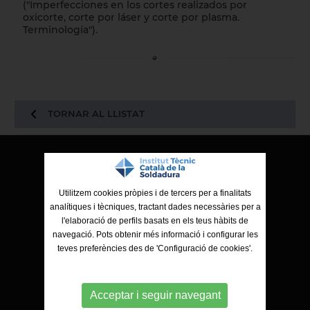
("Imperfecciones en los cortes realizados por
oxicorte, corte por láser y corte por plasma.
Terminología").
TORNAR AL LLISTAT
ITCS - Institut Tècnic Català de la Soldadura
Ctra. de Molins de Rei a Sabadell, 79, Nau 8 bis
Utilitzem cookies pròpies i de tercers per a finalitats
08191 Rubí (Barcelona)
analítiques i tècniques, tractant dades necessàries per a
l'elaboració de perfils basats en els teus hàbits de
navegació. Pots obtenir més informació i configurar les
teves preferències des de 'Configuració de cookies'.
Acceptar i seguir navegant