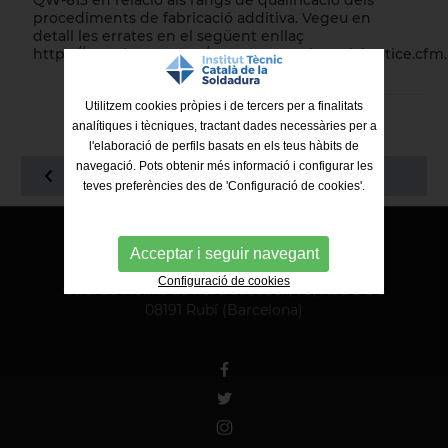
QW-613 en relació als rangs de qualificació dels
procediments de fabricació additiva. Vegeu en
detall les errates en el següent enllaç
https://cstools.asme.org/BPVErrataAndSpecialNotice.cfm
.
Utilitzem cookies pròpies i de tercers per a finalitats
analítiques i tècniques, tractant dades necessàries per a
l'elaboració de perfils basats en els teus hàbits de
navegació. Pots obtenir més informació i configurar les
TORNAR AL LLISTAT
teves preferències des de 'Configuració de cookies'.
Acceptar i seguir navegant
ITCS - Institut Tècnic Català de la Soldadura
Configuració de cookies
Ctra. de Molins de Rei a Sabadell, 79, Nau 8 bis
08191 Rubí (Barcelona)