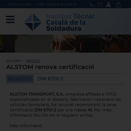
ACCÉS AFILIATS
COM I PERQUÈ AFILIAR-SE
QUI SOM? - -
NOTÍCIES
ALSTOM renova certificació
16/06/2021
DIN 6701-2
ALSTOM TRANSPORT, S.A.
, empresa afiliada a l'ITCS
especialitzada en el disseny, fabricació i reparació de
vehicles ferroviaris, ha renovat recentment la seva
certificació
DIN 6701-2
per a la classe
A1
. Per més
informació feu clic en el següent enllaç.
Més informació