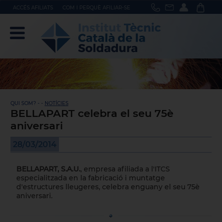
ACCÉS AFILIATS
COM I PERQUÈ AFILIAR-SE
QUI SOM? - -
NOTÍCIES
BELLAPART celebra el seu 75è
aniversari
28/03/2014
BELLAPART, S.A.U.
, empresa afiliada a l'ITCS
especialitzada en la fabricació i muntatge
d'estructures lleugeres, celebra enguany el seu 75è
aniversari.