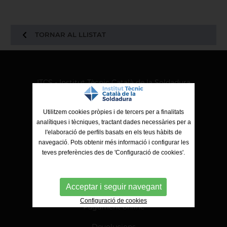
TORNAR AL LLISTAT
ITCS - Institut Tècnic Català de la Soldadura
Ctra. de Molins de Rei a Sabadell, 79, Nau 8 bis
08191 Rubí (Barcelona)
Utilitzem cookies pròpies i de tercers per a finalitats
analítiques i tècniques, tractant dades necessàries per a
l'elaboració de perfils basats en els teus hàbits de
navegació. Pots obtenir més informació i configurar les
teves preferències des de 'Configuració de cookies'.
Acceptar i seguir navegant
Configuració de cookies
Pagament online
Devolucions