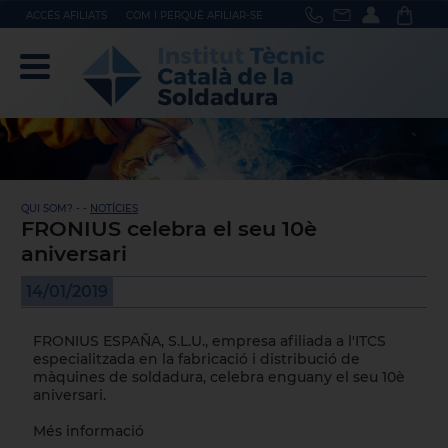
ACCÉS AFILIATS
COM I PERQUÈ AFILIAR-SE
QUI SOM? - -
NOTÍCIES
FRONIUS celebra el seu 10è
aniversari
14/01/2019
FRONIUS ESPAÑA, S.L.U.
, empresa afiliada a l'ITCS
especialitzada en la fabricació i distribució de
màquines de soldadura, celebra enguany el seu 10è
aniversari.
Més informació