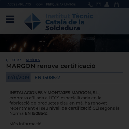
ACCÉS AFILIATS
COM I PERQUÈ AFILIAR-SE
QUI SOM? - -
NOTÍCIES
MARGON renova certificació
12/11/2019
EN 15085-2
INSTALACIONES Y MONTAJES MARGON, S.L
.
,
empresa afiliada a l'ITCS especialitzada en la
fabricació de productes clau en mà, ha renovat
recentment el seu
nivell de certificació CL1
segons la
Norma
EN 15085-2
.
Més informació