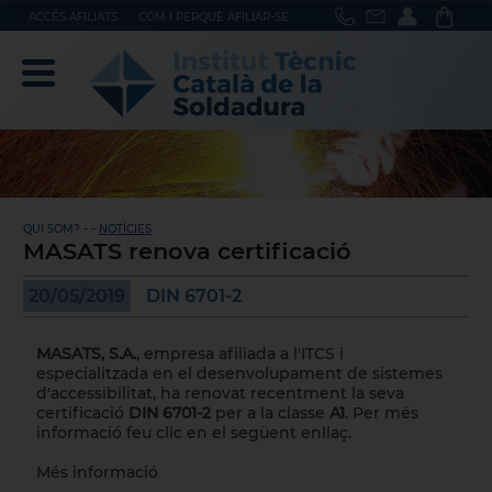
ACCÉS AFILIATS
COM I PERQUÈ AFILIAR-SE
QUI SOM? - -
NOTÍCIES
MASATS renova certificació
20/05/2019
DIN 6701-2
MASATS, S.A.
, empresa afiliada a l'ITCS i
especialitzada en el desenvolupament de sistemes
d'accessibilitat, ha renovat recentment la seva
certificació
DIN 6701-2
per a la classe
A1
. Per més
informació feu clic en el següent enllaç.
Més informació