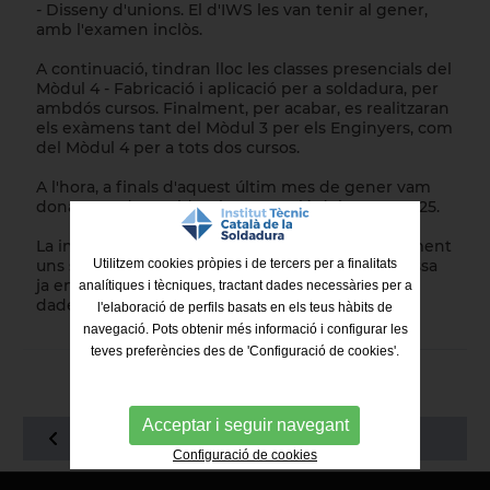
- Disseny d'unions. El d'IWS les van tenir al gener,
amb l'examen inclòs.
A continuació, tindran lloc les classes presencials del
Mòdul 4 - Fabricació i aplicació per a soldadura, per
ambdós cursos. Finalment, per acabar, es realitzaran
els exàmens tant del Mòdul 3 per els Enginyers, com
del Mòdul 4 per a tots dos cursos.
A l'hora, a finals d'aquest últim mes de gener vam
donar tret de sortida a la promoció dels anys 24-25.
La inscripció per aquests cursos la obrim oficialment
Utilitzem cookies pròpies i de tercers per a finalitats
uns sis mesos abans d'iniciar-los, però si t'interessa
ja ens pots
contactar
per facilitar-nos les teves
analítiques i tècniques, tractant dades necessàries per a
dades i avisar-te de seguida que arrenquem.
l'elaboració de perfils basats en els teus hàbits de
navegació. Pots obtenir més informació i configurar les
teves preferències des de 'Configuració de cookies'.
Acceptar i seguir navegant
TORNAR AL LLISTAT
Configuració de cookies