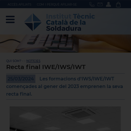
ACCÉS AFILIATS
COM I PERQUÈ AFILIAR-SE
QUI SOM? - -
NOTÍCIES
Recta final IWE/IWS/IWT
25/03/2024
Les formacions d'IWS/IWE/IWT
començades al gener del 2023 emprenen la seva
recta final.