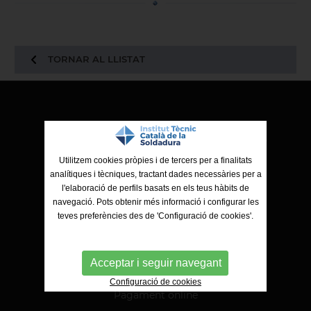
TORNAR AL LLISTAT
ITCS - Institut Tècnic Català de la Soldadura
Ctra. de Molins de Rei a Sabadell, 79, Nau 8 bis
08191 Rubí (Barcelona)
Utilitzem cookies pròpies i de tercers per a finalitats
analítiques i tècniques, tractant dades necessàries per a
l'elaboració de perfils basats en els teus hàbits de
navegació. Pots obtenir més informació i configurar les
teves preferències des de 'Configuració de cookies'.
Acceptar i seguir navegant
Configuració de cookies
Pagament online