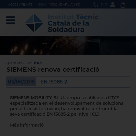
ACCÉS AFILIATS
COM I PERQUÈ AFILIAR-SE
QUI SOM? - -
NOTÍCIES
SIEMENS renova certificació
03/06/2015
EN 15085-2
SIEMENS MOBILITY, S.L.U.
, empresa afiliada a l'ITCS
especialitzada en el desenvolupament de solucions
per al trànsit ferroviari, ha renovat recentment la
seva certificació
EN 15085-2
pel nivell
CL1
.
Més informació