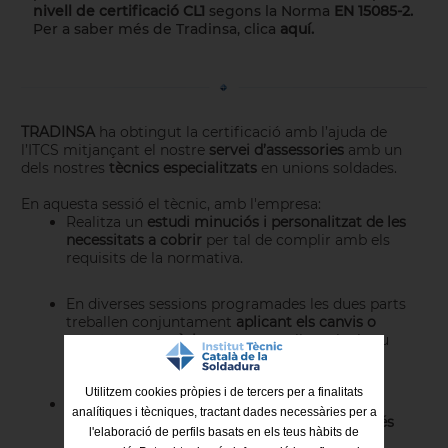
nivell de certificació CL1
segons la Norma
EN 15085-2
.
Per a saber més de Tradinsa, clica
aquí.
TRADINSA
ha obtingut la certificació amb l’ajuda de
l’ITCS mitjançant el nostre
servei d’assessories
amb un
dels nostres
tècnics especialitzats
en unions soldades.
En aquesta sessió el tècnic, amb l'empresa:
Realitza un
estudi minuciós i personalitzat de les
necessitats a cobrir
per tal de complir amb els
requisits de la normativa.
En diverses sessions programades les dues parts
treballen conjuntament
aplicant els canvis o
novetats necessàries
per a complir amb el seu
objectiu.
Utilitzem cookies pròpies i de tercers per a finalitats
Un cop realitzades les modificacions es passa
analítiques i tècniques, tractant dades necessàries per a
una
auditoria per a confirmar que l'empresa
és
l'elaboració de perfils basats en els teus hàbits de
apta per obtenir o renovar la certificació.