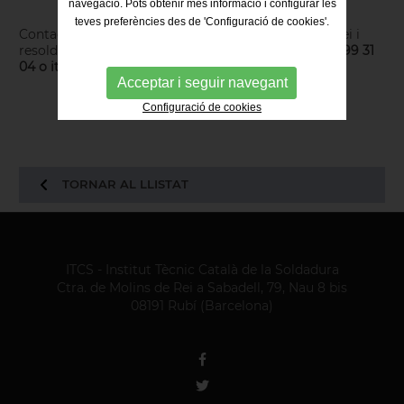
navegació. Pots obtenir més informació i configurar les
teves preferències des de 'Configuració de cookies'.
Contacta amb nosaltres per a accedir a aquest servei i
resoldre tots els dubtes que puguis tenir:
(+34) 936 99 31
04 o itcs@itcsoldadura.org.
Acceptar i seguir navegant
Configuració de cookies
TORNAR AL LLISTAT
ITCS - Institut Tècnic Català de la Soldadura
Ctra. de Molins de Rei a Sabadell, 79, Nau 8 bis
08191 Rubí (Barcelona)