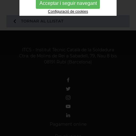
Acceptar i seguir navegant
Configuració de cookies
TORNAR AL LLISTAT
ITCS - Institut Tècnic Català de la Soldadura
Ctra. de Molins de Rei a Sabadell, 79, Nau 8 bis
08191 Rubí (Barcelona)
Pagament online