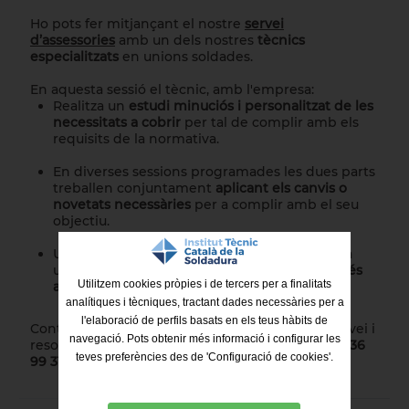
Ho pots fer mitjançant el nostre
servei
d’assessories
amb un dels nostres
tècnics
especialitzats
en unions soldades.
En aquesta sessió el tècnic, amb l'empresa:
Realitza un
estudi minuciós i personalitzat de les
necessitats a cobrir
per tal de complir amb els
requisits de la normativa.
En diverses sessions programades les dues parts
treballen conjuntament
aplicant els canvis o
novetats necessàries
per a complir amb el seu
objectiu.
Un cop realitzades les modificacions es passa
una
auditoria per a confirmar que l'empresa
és
Utilitzem cookies pròpies i de tercers per a finalitats
apta per obtenir o renovar la certificació.
analítiques i tècniques, tractant dades necessàries per a
l'elaboració de perfils basats en els teus hàbits de
Contacta amb nosaltres per accedir a aquest servei i
navegació. Pots obtenir més informació i configurar les
resoldre tots els dubtes que puguis tenir:
(+34) 936
teves preferències des de 'Configuració de cookies'.
99 31 04 o itcs@itcsoldadura.org.