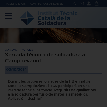
ACCÉS AFILIATS
COM I PERQUÈ AFILIAR-SE
QUI SOM? - -
NOTÍCIES
Xerrada tècnica de soldadura a
Campdevànol
02/10/2014
Durant les properes jornades de la II Biennal del
Metall a Campdevànol, l'ITCS participarà en una
xerrada tècnica intitolada "
Requisits de qualitat per
a la soldadura per fusió de materials metàl·lics.
Aplicació industrial
".