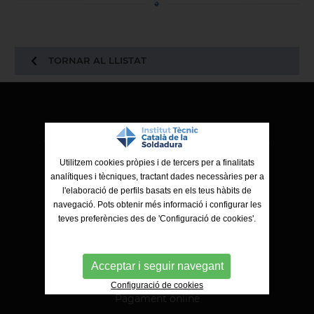
TORNAR AL LLISTAT
ITCS - Institut Tècnic Català de la Soldadura
Ctra. de Molins de Rei a Sabadell, 79, Nau 8 bis
08191 Rubí (Barcelona)
Utilitzem cookies pròpies i de tercers per a finalitats
analítiques i tècniques, tractant dades necessàries per a
l'elaboració de perfils basats en els teus hàbits de
navegació. Pots obtenir més informació i configurar les
teves preferències des de 'Configuració de cookies'.
Acceptar i seguir navegant
Configuració de cookies
Pagament online