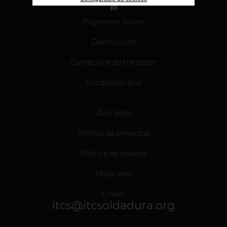
Pagament online
Devolucions
Condicions de transport
Condicions d'ús
Avís legal
Política de privacitat
Política de cookies
Mapa web
E-mail:
itcs@itcsoldadura.org