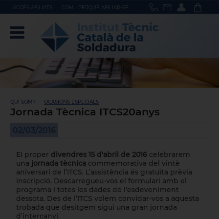
ACCÉS AFILIATS
COM I PERQUÈ AFILIAR-SE
QUI SOM? - -
OCASIONS ESPECIALS
Jornada Tècnica ITCS20anys
02/03/2016
El proper
divendres 15 d'abril de 2016
celebrarem
una
jornada tècnica
commemorativa del vintè
aniversari de l’ITCS. L’assistència és gratuïta prèvia
inscripció. Descarregueu-vos el formulari amb el
programa i totes les dades de l'esdeveniment
dessota. Des de l’ITCS volem convidar-vos a aquesta
trobada que desitgem sigui una gran jornada
d’intercanvi.