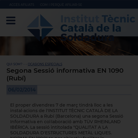
ACCÉS AFILIATS
COM I PERQUÈ AFILIAR-SE
QUI SOM? - -
OCASIONS ESPECIALS
Segona Sessió informativa EN 1090
(Rubí)
06/02/2014
El proper divendres 7 de març tindrà lloc a les
instal·acions de l'
INSTITUT TÈCNIC CATALÀ DE LA
SOLDADURA
a Rubí (Barcelona) una segona Sessió
Informativa en col·laboració amb TÜV RHEINLAND
IBÉRICA. La sessió intitolada "QUALITAT A LA
SOLDADURA D'ESTRUCTURES METÀL·LIQUES.