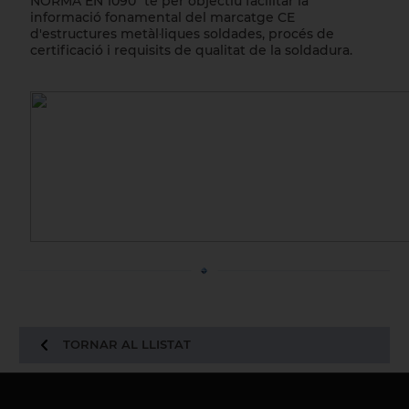
NORMA EN 1090" te per objectiu facilitar la
informació fonamental del marcatge CE
d'estructures metàl·liques soldades, procés de
certificació i requisits de qualitat de la soldadura.
TORNAR AL LLISTAT