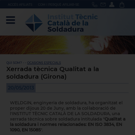
ACCÉS AFILIATS
COM I PERQUÈ AFILIAR-SE
QUI SOM? - -
OCASIONS ESPECIALS
Xerrada tècnica Qualitat a la
soldadura (Girona)
20/05/2013
WELDGIN, enginyeria de soldadura, ha organitzat el
proper dijous 20 de Juny, amb la col·laboració de
l'INSTITUT TÈCNIC CATALÀ DE LA SOLDADURA, una
xerrada tècnica sobre soldadura intitulada "
Qualitat a
la soldadura i normes relacionades: EN ISO 3834, EN
1090, EN 15085
".