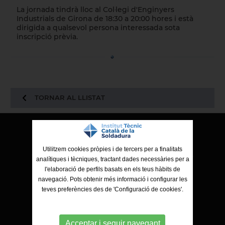
La jornada tindrà lloc al Col·legi d'Enginyers
Industrials de Girona de 18:30 a 20:00 hores i està
dirigida a qualsevol persona interessada sota
inscripció prèvia.
TORNAR AL LLISTAT
ITCS - Institut Tècnic Català de la Soldadura
Utilitzem cookies pròpies i de tercers per a finalitats
Ctra. de Molins de Rei a Sabadell, 79, Nau 8 bis
analítiques i tècniques, tractant dades necessàries per a
08191 Rubí (Barcelona)
l'elaboració de perfils basats en els teus hàbits de
navegació. Pots obtenir més informació i configurar les
teves preferències des de 'Configuració de cookies'.
Acceptar i seguir navegant