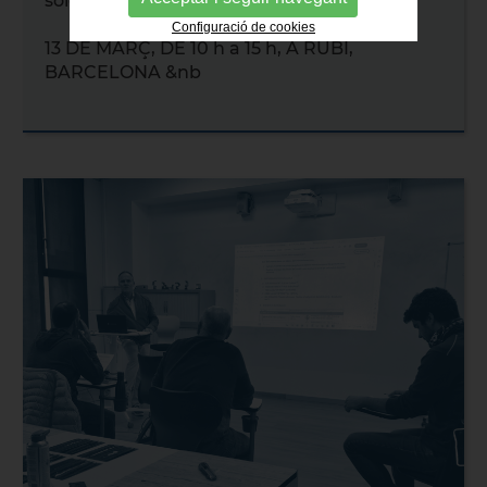
soldador/a per arc
Configuració de cookies
13 DE MARÇ, DE 10 h a 15 h, A RUBÍ,
BARCELONA &nb