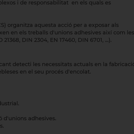
exos i de responsabilitat en els quals es
CS) organitza aquesta acció per a exposar als
ixen en els treballs d'unions adhesives així com le
 21368, DIN 2304, EN 17460, DIN 6701, ...).
cant detecti les necessitats actuals en la fabricaci
ebleses en el seu procés d'encolat.
ustrial.
ó d'unions adhesives.
s.