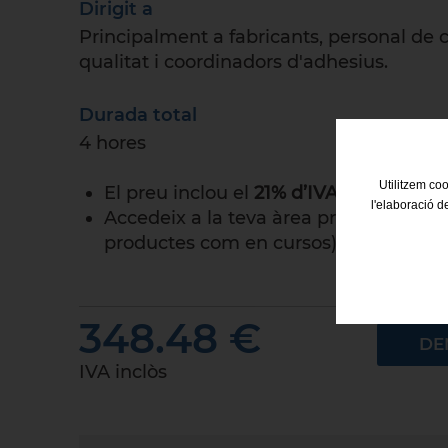
Dirigit a
Principalment a fabricants, personal de 
qualitat i coordinadors d'adhesius.
Durada total
4 hores
Utilitzem coo
El preu inclou el
21% d’IVA.
l'elaboració d
Accedeix a la teva àrea privada d'afili
productes com en cursos).
348.48 €
DE
IVA inclòs