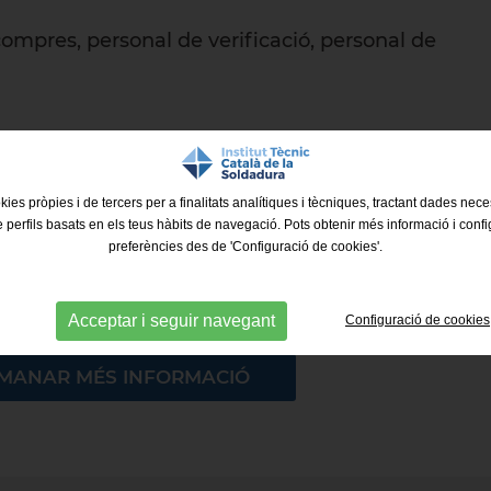
compres, personal de verificació, personal de
kies pròpies i de tercers per a finalitats analítiques i tècniques, tractant dades nec
e perfils basats en els teus hàbits de navegació. Pots obtenir més informació i confi
at/da per a gaudir del
10% de descompte
(tant en
preferències des de 'Configuració de cookies'.
Acceptar i seguir navegant
Configuració de cookies
MANAR MÉS INFORMACIÓ