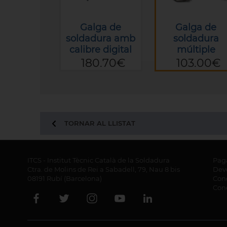
Galga de
Galga de
soldadura amb
soldadura
calibre digital
múltiple
180.70€
103.00€
TORNAR AL LLISTAT
ITCS - Institut Tècnic Català de la Soldadura
Pag
Ctra. de Molins de Rei a Sabadell, 79, Nau 8 bis
Dev
08191 Rubí (Barcelona)
Cond
Cond