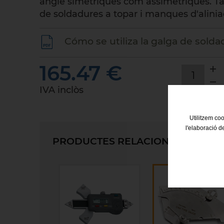
angle simètriques com assimètriques. Ta
de soldadures a topar i manques d'alinia
Cómo se utiliza la galga de solda
165.47 €
1
IVA inclòs
Utilitzem coo
l'elaboració d
PRODUCTES RELACIONATS