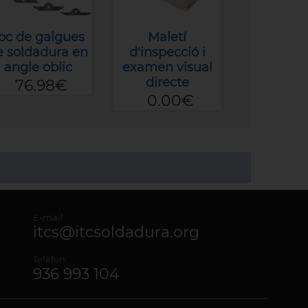
oc de galgues
Maletí
e soldadura en
d'inspecció i
angle oblic
examen visual
directe
76.98€
0.00€
E-mail:
itcs@itcsoldadura.org
Telèfon:
936 993 104