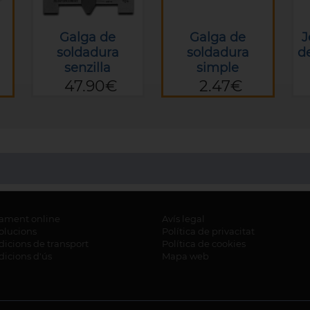
Galga de
Galga de
J
soldadura
soldadura
d
senzilla
simple
47.90€
2.47€
ament online
Avís legal
olucions
Política de privacitat
icions de transport
Política de cookies
icions d'ús
Mapa web