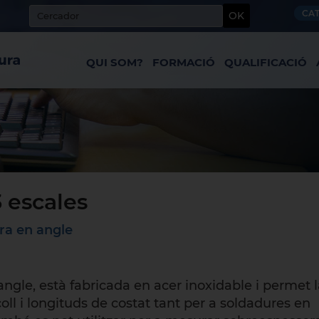
CA
OK
QUI SOM?
FORMACIÓ
QUALIFICACIÓ
 escales
ra en angle
ngle, està fabricada en acer inoxidable i permet l
oll i longituds de costat tant per a soldadures en