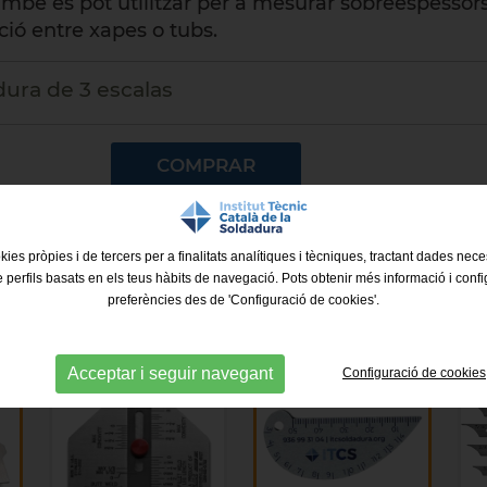
mbé es pot utilitzar per a mesurar sobreespessor
ció entre xapes o tubs.
dura de 3 escalas
COMPRAR
kies pròpies i de tercers per a finalitats analítiques i tècniques, tractant dades nec
e perfils basats en els teus hàbits de navegació. Pots obtenir més informació i confi
preferències des de 'Configuració de cookies'.
Acceptar i seguir navegant
Configuració de cookies