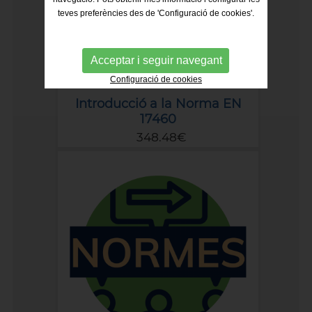
teves preferències des de 'Configuració de cookies'.
Acceptar i seguir navegant
Configuració de cookies
Introducció a la Norma EN
17460
348.48€