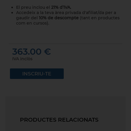
El preu inclou el
21% d’IVA.
Accedeix a la teva àrea privada d'afiliat/da per a
gaudir del
10% de descompte
(tant en productes
com en cursos).
363.00 €
IVA inclòs
INSCRIU-TE
PRODUCTES RELACIONATS