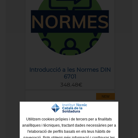
Introducció a les Normes DIN
6701
348.48€
NEW
Utilitzem cookies pròpies i de tercers per a finalitats
analítiques i tècniques, tractant dades necessàries per a
l'elaboració de perfils basats en els teus hàbits de
navegació. Pots obtenir més informació i configurar les