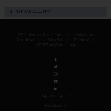
TORNAR AL LLISTAT
ITCS - Institut Tècnic Català de la Soldadura
Ctra. de Molins de Rei a Sabadell, 79, Nau 8 bis
08191 Rubí (Barcelona)
Pagament online
Devolucions