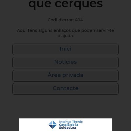
que cerques
Codi d'error: 404.
Aquí tens alguns enllaços que poden servir-te
d'ajuda:
Inici
Notícies
Àrea privada
Contacte