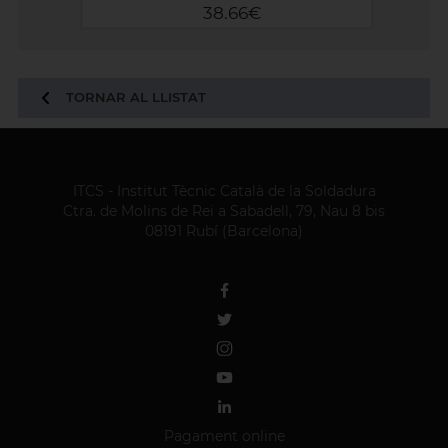
38.66€
TORNAR AL LLISTAT
ITCS - Institut Tècnic Català de la Soldadura
Ctra. de Molins de Rei a Sabadell, 79, Nau 8 bis
08191 Rubí (Barcelona)
Pagament online