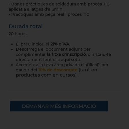
- Bones pràctiques de soldadura amb procés TIG
aplicat a aliatges d'alumini
- Pràctiques amb peça real i procés TIG
Durada total
20 hores
El preu inclou el
21% d’IVA.
Descarrega el document adjunt per
complimentar
la fitxa d'inscripció
, o inscriu-te
directament fent clic aquí sota.
Accedeix a la teva àrea privada d'afiliat@ per
(tant en
gaudir del
10% de descompte
productes com en cursos)
.
DEMANAR MÉS INFORMACIÓ