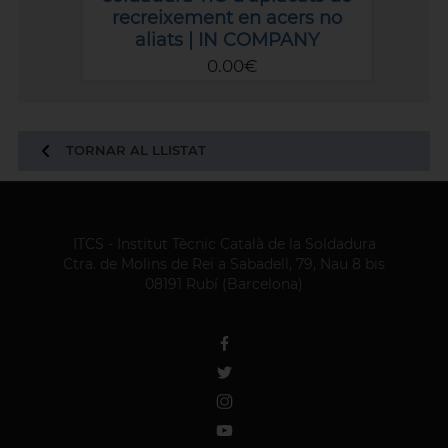
recreixement en acers no
aliats | IN COMPANY
0.00€
TORNAR AL LLISTAT
ITCS - Institut Tècnic Català de la Soldadura
Ctra. de Molins de Rei a Sabadell, 79, Nau 8 bis
08191 Rubí (Barcelona)