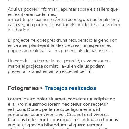
Aquí us podreu informar i apuntar sobre els tallers que
és realitzaran cada mes,
impartits per pastissers/eres reconeguts nacionalment,
i a la vegada podreu consultar els productes que venem
a la botiga.
El projecte neix després d'una recuperació al genoll on
es va anar plantejant la idea de crear un espai on es
poguessin realitzar tallers presencials de pastisseria.
Un cop duta a terme la recuperació, es va posar en
marxa el projecte somiat i avui en dia us podem
presentar aquest espai tan especial per mi.
Fotografies >
Trabajos realizados
Lorem ipsum dolor sit amet, consectetur adipiscing
elit. Proin euismod lorem nec tellus consectetur
vehicula. Donec pellentesque ligula enim, id
venenatis ipsum viverra vel. Cras vel erat viverra,
faucibus tellus eget, consequat nisi. Aliquam rhoncus
augue ut gravida bibendum. Aliquam tempor