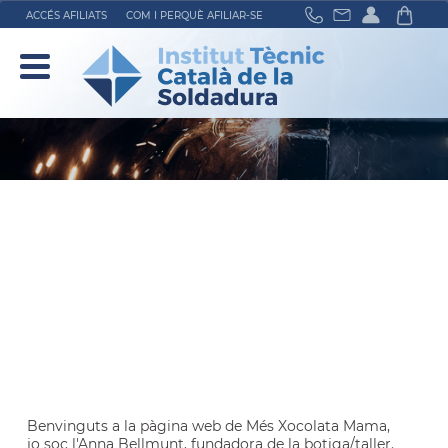
ACCÉS AFILIATS
COM I PERQUÈ AFILIAR-SE
Benvinguts a la pàgina web de Més Xocolata Mama,
jo soc l'Anna Bellmunt, fundadora de la botiga/taller.