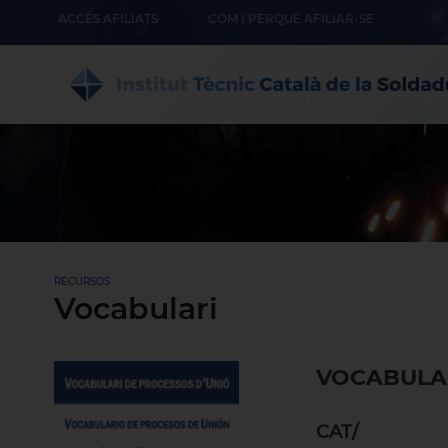
ACCÉS AFILIATS
COM I PERQUÈ AFILIAR-SE
RECURSOS
Vocabulari
VOCABULAR
CAT/