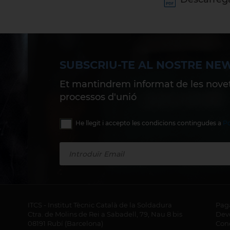
SUBSCRIU-TE AL NOSTRE NE
Et mantindrem informat de les novet
processos d'unió
He llegit i accepto les condicions contingudes a
Po
ITCS - Institut Tècnic Català de la Soldadura
Pag
Ctra. de Molins de Rei a Sabadell, 79, Nau 8 bis
Dev
08191 Rubí (Barcelona)
Cond