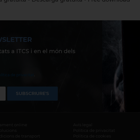
WSLETTER
ats a ITCS i en el món dels
lítica de privacitat
.
SUBSCRIURE'S
ament online
Avís legal
olucions
Política de privacitat
icions de transport
Política de cookies