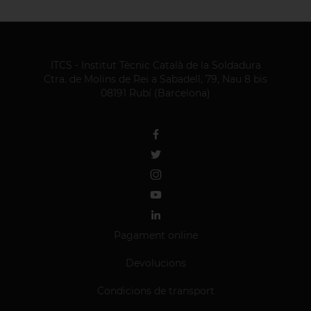
ITCS - Institut Tècnic Català de la Soldadura
Ctra. de Molins de Rei a Sabadell, 79, Nau 8 bis
08191 Rubí (Barcelona)
Pagament online
Devolucions
Condicions de transport