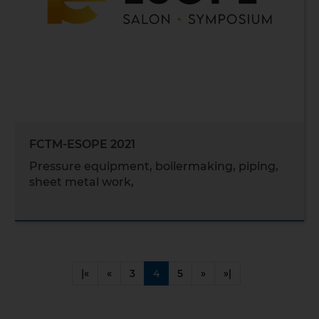
FCTM-ESOPE 2021
Pressure equipment, boilermaking, piping,
sheet metal work,
|«
«
3
4
5
»
»|