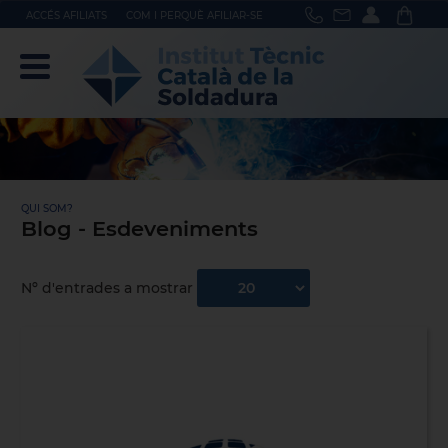
ACCÉS AFILIATS
COM I PERQUÈ AFILIAR-SE
QUI SOM?
Blog - Esdeveniments
Nº d'entrades a mostrar