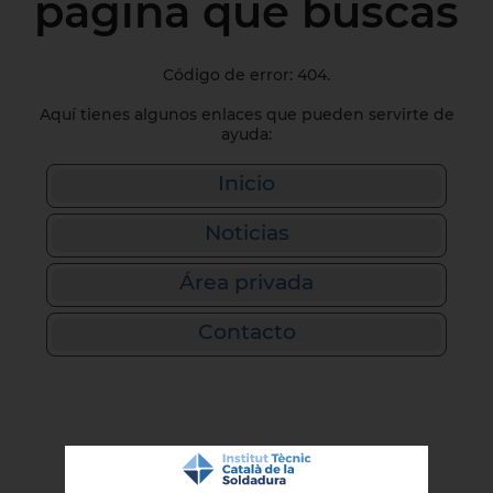
página que buscas
Código de error: 404.
Aquí tienes algunos enlaces que pueden servirte de
ayuda:
Inicio
Noticias
Área privada
Contacto