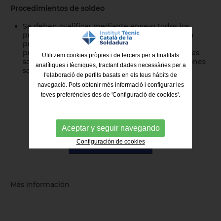
Procedimientos de soldeo
Se deben cualificar mediante ensayo todos los
procedimentos de soldeo y de forma previa a la
producción soldada. Todos los ensayos de
procedimiento de soldeo realizados para uniones
Utilitzem cookies pròpies i de tercers per a finalitats
soldadas resistentes cualifican también las uniones
analítiques i tècniques, tractant dades necessàries per a
soldadas no resistentes pero no al revés.
l'elaboració de perfils basats en els teus hàbits de
navegació. Pots obtenir més informació i configurar les
teves preferències des de 'Configuració de cookies'.
Aceptar y seguir navegando
Configuración de cookies
Más información