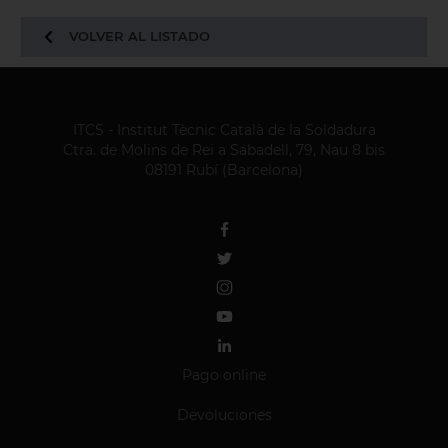
VOLVER AL LISTADO
ITCS - Institut Tècnic Català de la Soldadura
Ctra. de Molins de Rei a Sabadell, 79, Nau 8 bis
08191 Rubí (Barcelona)
Pago online
Devoluciones