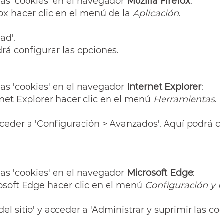
las 'cookies' en el navegador
Mozilla Firefox
:
fox hacer clic en el menú de la
Aplicación
.
ad'.
odrá configurar las opciones.
las 'cookies' en el navegador
Internet Explorer
:
rnet Explorer hacer clic en el menú
Herramientas
.
cceder a 'Configuración > Avanzados'. Aquí podrá co
las 'cookies' en el navegador
Microsoft Edge
:
rosoft Edge hacer clic en el menú
Configuración y
l sitio' y acceder a 'Administrar y suprimir las coo