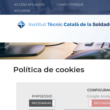
ACCÉSO AFILIADOS
CÓMO Y PORQUÉ
AFILIARSE
Política de cookies
CONFIGURAC
PHPSESSID
Google Analy
NECESARIAS
RECHAZAR
ACEPTAR
RECHAZA
ACEP