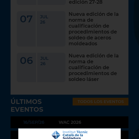
edición 27-28
Nueva edición de la
07
JUL
norma de
26
cualificación de
procedimientos de
soldeo de aceros
moldeados
Nueva edición de la
06
JUL
norma de
26
cualificación de
procedimientos de
soldeo láser
ÚLTIMOS
TODOS LOS EVENTOS
EVENTOS
16/SEP/26
WAC 2026
22/SEP/26
InnoTrans 2026