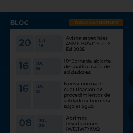
BLOG
TODAS LAS NOTICIAS
Avisos especiales
20
JUL
ASME BPVC Sec IX
26
Ed 2025
10ª Jornada abierta
16
JUL
de cualificación de
26
soldadores
Nueva norma de
16
JUL
cualificación de
26
procedimientos de
soldadura húmeda
bajo el agua
Abrimos
08
JUL
inscripciones
26
IWE/IWT/IWS: