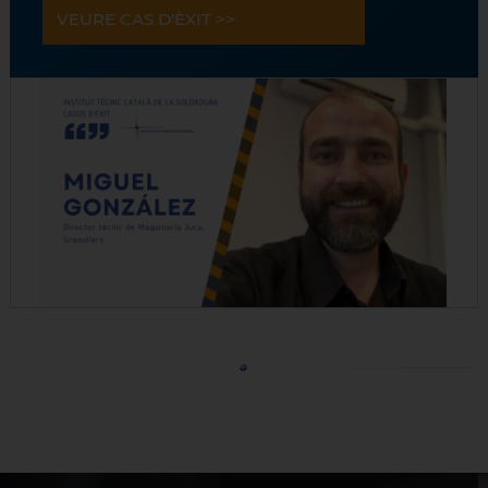
VEURE CAS D'ÈXIT >>