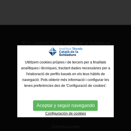
ITCS - Institut Tècnic Català de la Soldadura
Ctra. de Molins de Rei a Sabadell, 79, Nau 8 bis
08191 Rubí (Barcelona)
Utilitzem cookies pròpies i de tercers per a finalitats
analítiques i tècniques, tractant dades necessàries per a
l'elaboració de perfils basats en els teus hàbits de
navegació. Pots obtenir més informació i configurar les
teves preferències des de 'Configuració de cookies'.
Aceptar y seguir navegando
Configuración de cookies
Pago online
Devoluciones