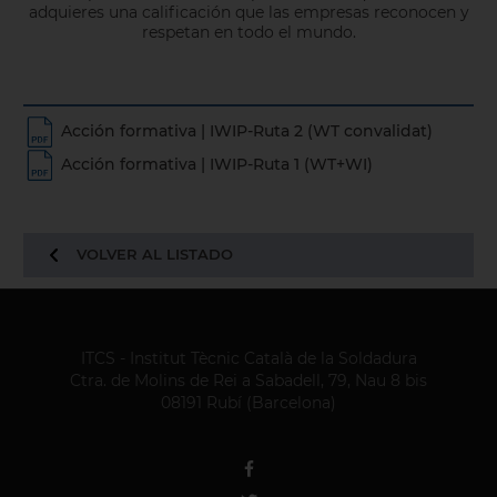
adquieres una calificación que las empresas reconocen y
respetan en todo el mundo.
Acción formativa | IWIP-Ruta 2 (WT convalidat)
Acción formativa | IWIP-Ruta 1 (WT+WI)
VOLVER AL LISTADO
ITCS - Institut Tècnic Català de la Soldadura
Ctra. de Molins de Rei a Sabadell, 79, Nau 8 bis
08191 Rubí (Barcelona)