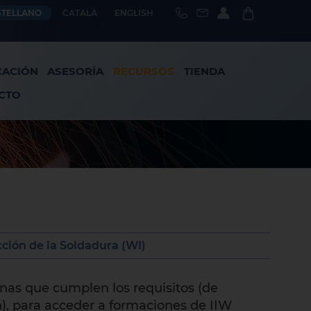
STELLANO
CATALÀ
ENGLISH
CACIÓN
ASESORÍA
RECURSOS
TIENDA
CTO
ción de la Soldadura (WI)
onas que cumplen los requisitos (de
), para acceder a formaciones de IIW