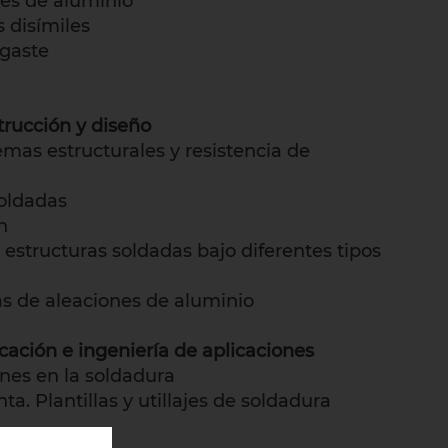
nes de aluminio
 disímiles
sgaste
rucción y diseño
temas estructurales y resistencia de
soldadas
n
structuras soldadas bajo diferentes tipos
as de aleaciones de aluminio
ación e ingeniería de aplicaciones
ones en la soldadura
ta. Plantillas y utillajes de soldadura