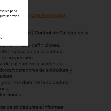
ación
essàries per a
ECCIÓN DE SOLDADURA
gurar les teves
ION - WI)
a de Calidad / Control de Calidad en la
es
dad, términos y definiciones.
l de inspección de soldadura.
n de inspección.
ía de calidad en la soldadura.
adores/operadores de soldadura y
adura.
 y control durante la soldadura.
nes.
fecciones.
s de soldaduras e informes