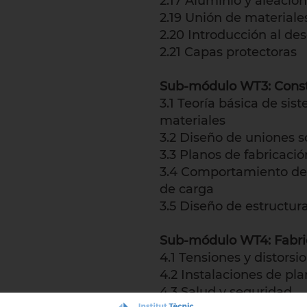
2.17 Aluminio y aleacio
2.19 Unión de materiales
2.20 Introducción al de
2.21 Capas protectoras
Sub-módulo WT3: Const
3.1 Teoría básica de sis
materiales
3.2 Diseño de uniones 
3.3 Planos de fabricació
3.4 Comportamiento de e
de carga
3.5 Diseño de estructur
Sub-módulo WT4: Fabric
4.1 Tensiones y distorsi
4.2 Instalaciones de plan
4.3 Salud y seguridad