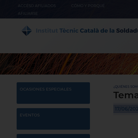
ACCÉSO AFILIADOS
CÓMO Y PORQUÉ
AFILIARSE
¿QUIÉNES SOMO
OCASIONES ESPECIALES
Temar
17/06/20
EVENTOS