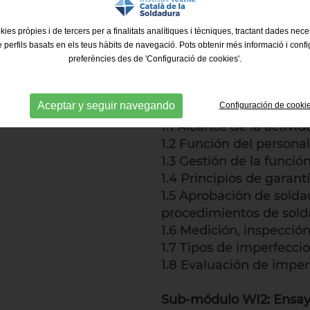
4.4 Soldadura de repar
kies pròpies i de tercers per a finalitats analítiques i tècniques, tractant dades nec
MÓDULOS DE INSP
e perfils basats en els teus hàbits de navegació. Pots obtenir més informació i confi
preferències des de 'Configuració de cookies'.
(WELDING INSPECT
Sub-módulo WI1: Garantí
Aceptar y seguir navegando
Configuración de cooki
Inspección
1.1 Alcance de la activi
1.2 Función del persona
1.3 Gestión de la funció
1.4 Principios de garant
1.5 Aprobación de sold
procedimientos de sold
1.6 Medición, inspección
1.7 Tipos de imperfeccio
1.8 Evaluación de imper
Sub-módulo WI2: Ensayo