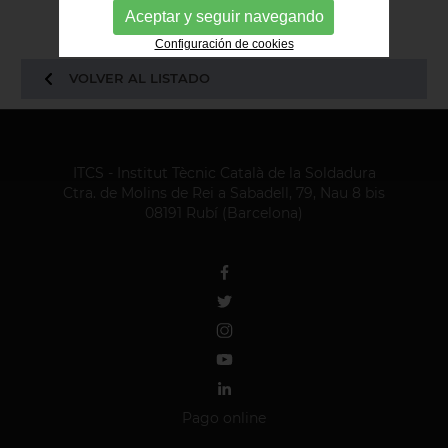
Aceptar y seguir navegando
Configuración de cookies
VOLVER AL LISTADO
ITCS - Institut Tècnic Català de la Soldadura
Ctra. de Molins de Rei a Sabadell, 79, Nau 8 bis
08191 Rubí (Barcelona)
Pago online