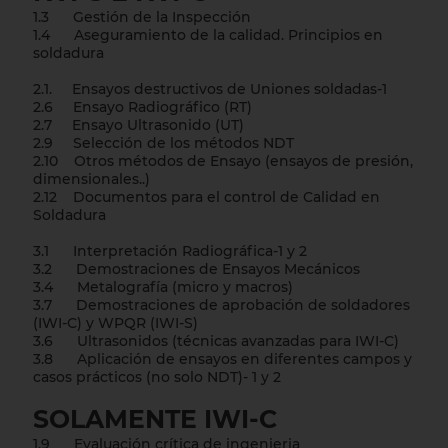
1.3 Gestión de la Inspección
1.4 Aseguramiento de la calidad. Principios en
soldadura
2.1. Ensayos destructivos de Uniones soldadas-1
2.6 Ensayo Radiográfico (RT)
2.7 Ensayo Ultrasonido (UT)
2.9 Selección de los métodos NDT
2.10 Otros métodos de Ensayo (ensayos de presión,
dimensionales..)
2.12 Documentos para el control de Calidad en
Soldadura
3.1 Interpretación Radiográfica-1 y 2
3.2 Demostraciones de Ensayos Mecánicos
3.4 Metalografía (micro y macros)
3.7 Demostraciones de aprobación de soldadores
(IWI-C) y WPQR (IWI-S)
3.6 Ultrasonidos (técnicas avanzadas para IWI-C)
3.8 Aplicación de ensayos en diferentes campos y
casos prácticos (no solo NDT)- 1 y 2
SOLAMENTE IWI-C
1.9 Evaluación crítica de ingenieria