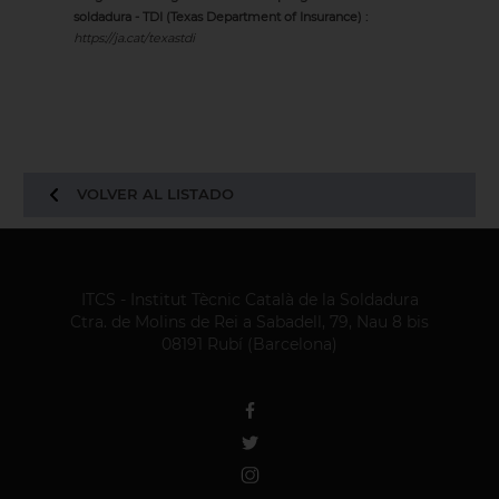
soldadura - TDI (Texas Department of Insurance) :
https://ja.cat/texastdi
VOLVER AL LISTADO
ITCS - Institut Tècnic Català de la Soldadura
Ctra. de Molins de Rei a Sabadell, 79, Nau 8 bis
08191 Rubí (Barcelona)