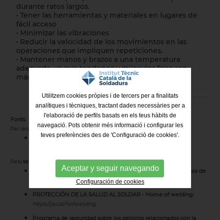
durante ratos largos.
• Tener las herramientas y materiales en lugares de
fácil acceso
• Minimizar las vibraciones
• Reducir la velocidad de los movimientos en las
operaciones que impliquen repeticiones.
• Mantener manos y brazos a una temperatura
adecuada, ya que tendones y músculos fríos son
más vulnerables a los pequeños traumatismos.
Utilitzem cookies pròpies i de tercers per a finalitats
analítiques i tècniques, tractant dades necessàries per a
l'elaboració de perfils basats en els teus hàbits de
Fonts:
navegació. Pots obtenir més informació i configurar les
Per les
il·lustracions:
teves preferències des de 'Configuració de cookies'.
Basades en
fotografies d'Alexander Binzel Schweisstechnik
GmbH & Co. KG.
https://ja.cat/posturabinzel
Pels
textos:
Aceptar y seguir navegando
¡Suelda seguro! “Guía de prevención de riesgos en los trabajos de
soldadura” - Diputació de León:
https://ja.cat/dipuleon
Configuración de cookies
PROTECCIÓN DE LA SALUD AL SOLDAR - Home of welding:
https://ja.cat/hofwelding
Programa de seguridad sobre los peligros relacionados con la