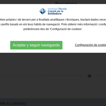
Barcelona
Más información
kies pròpies i de tercers per a finalitats analítiques i tècniques, tractant dades nec
e perfils basats en els teus hàbits de navegació. Pots obtenir més informació i confi
preferències des de 'Configuració de cookies'.
Aceptar y seguir navegando
Configuración de cooki
ER AL LISTADO