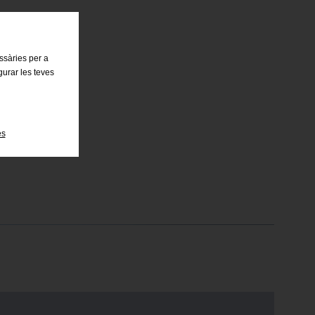
essàries per a
gurar les teves
es