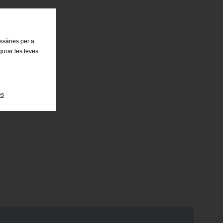
essàries per a
gurar les teves
es