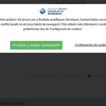
Paris (Francia)
Más información
kies pròpies i de tercers per a finalitats analítiques i tècniques, tractant dades nec
e perfils basats en els teus hàbits de navegació. Pots obtenir més informació i confi
preferències des de 'Configuració de cookies'.
Aceptar y seguir navegando
Configuración de cooki
ER AL LISTADO