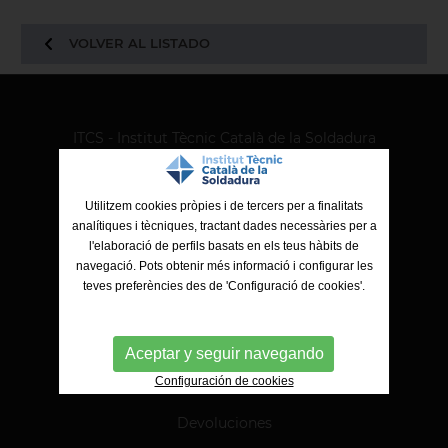
VOLVER AL LISTADO
ITCS - Institut Tècnic Català de la Soldadura
Ctra. de Molins de Rei a Sabadell, 79, Nau 8 bis
08191 Rubí (Barcelona)
Utilitzem cookies pròpies i de tercers per a finalitats
analítiques i tècniques, tractant dades necessàries per a
l'elaboració de perfils basats en els teus hàbits de
navegació. Pots obtenir més informació i configurar les
teves preferències des de 'Configuració de cookies'.
Aceptar y seguir navegando
Pago online
Configuración de cookies
Devoluciones