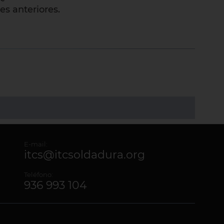
es anteriores.
E-mail:
itcs@itcsoldadura.org
Teléfono:
936 993 104