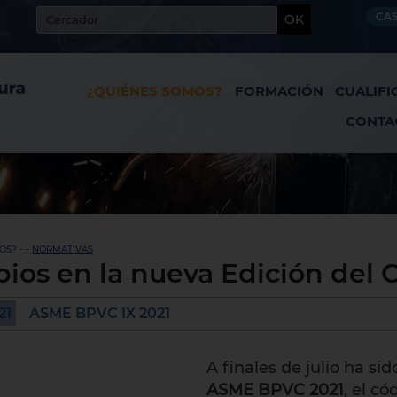
CA
OK
¿QUIÉNES SOMOS?
FORMACIÓN
CUALIFI
CONTA
S? - -
NORMATIVAS
ios en la nueva Edición del
21
ASME BPVC IX 2021
A finales de julio ha si
ASME BPVC 2021
, el c