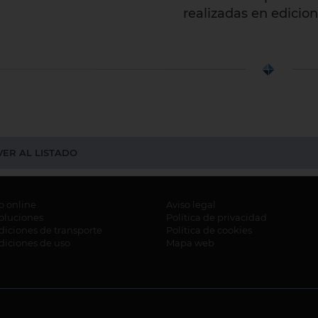
realizadas en edicion
ER AL LISTADO
o online
Aviso legal
oluciones
Política de privacidad
iciones de transporte
Política de cookies
diciones de uso
Mapa web