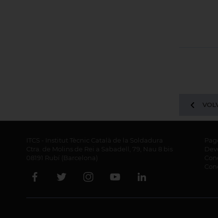
VOLV
ITCS - Institut Tècnic Català de la Soldadura
Pag
Ctra. de Molins de Rei a Sabadell, 79, Nau 8 bis
Dev
08191 Rubí (Barcelona)
Cond
Con