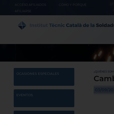
ACCÉSO AFILIADOS
CÓMO Y PORQUÉ
AFILIARSE
¿QUIÉNES SOMO
OCASIONES ESPECIALES
Camb
03/09/20
EVENTOS