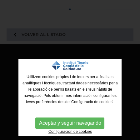
VOLVER AL LISTADO
ITCS - Institut Tècnic Català de la Soldadura
Ctra. de Molins de Rei a Sabadell, 79, Nau 8 bis
08191 Rubí (Barcelona)
Utilitzem cookies pròpies i de tercers per a finalitats
analítiques i tècniques, tractant dades necessàries per a
l'elaboració de perfils basats en els teus hàbits de
navegació. Pots obtenir més informació i configurar les
teves preferències des de 'Configuració de cookies'.
Aceptar y seguir navegando
Configuración de cookies