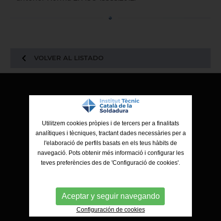
VOLVER AL LISTADO
ITCS - Institut Tècnic Català de la Soldadura
Ctra. de Molins de Rei a Sabadell, 79, Nau 8 bis
08191 Rubí (Barcelona)
Utilitzem cookies pròpies i de tercers per a finalitats
analítiques i tècniques, tractant dades necessàries per a
l'elaboració de perfils basats en els teus hàbits de
navegació. Pots obtenir més informació i configurar les
teves preferències des de 'Configuració de cookies'.
Aceptar y seguir navegando
Configuración de cookies